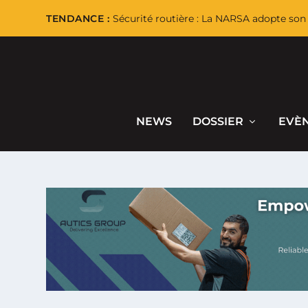
TENDANCE :
Sécurité routière : La NARSA adopte son 
NEWS
DOSSIER
EVÈ