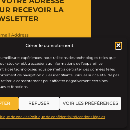
Z VOTRE ADRESSE
UR RECEVOIR LA
WSLETTER
mail Address
Gérer le consetement
es meilleures expériences, nous utilisons des technologies telles que
pour stocker et/ou accéder aux informations de l'appareil. Le
 à ces technologies nous permettra de traiter des données telles
rtement de navigation ou les identifiants uniques sur ce site. Ne pas
 retirer le consentement peut affecter négativement certaines
ues et fonctions.
PTER
REFUSER
VOIR LES PRÉFÉRENCES
itique de cookies
Politique de confidentialité
Mentions légales