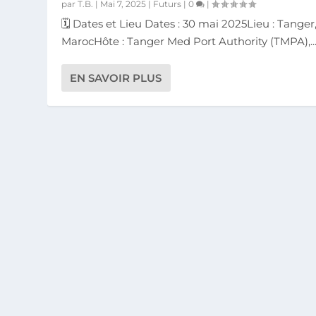
par
T.B.
|
Mai 7, 2025
|
Futurs
|
0
|
🗓️ Dates et Lieu Dates : 30 mai 2025Lieu : Tanger
MarocHôte : Tanger Med Port Authority (TMPA),..
EN SAVOIR PLUS