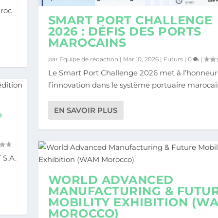
aroc
SMART PORT CHALLENGE
2026 : DÉFIS DES PORTS
MAROCAINS
par
Equipe de rédaction
|
Mar 10, 2026
|
Futurs
|
0
|
Le Smart Port Challenge 2026 met à l’honneur
l’innovation dans le système portuaire marocain
EN SAVOIR PLUS
ᵉ
 S.A.
WORLD ADVANCED
MANUFACTURING & FUTU
MOBILITY EXHIBITION (W
MOROCCO)