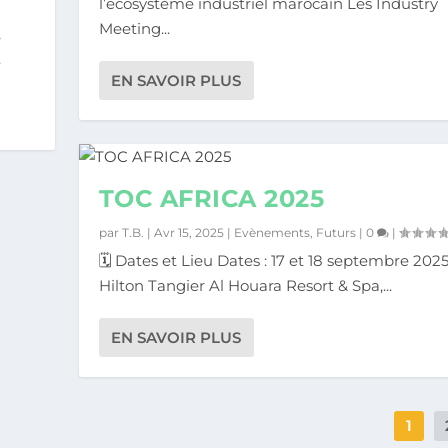
l’écosystème industriel marocain Les Industry
Meeting...
,
.
EN SAVOIR PLUS
TOC AFRICA 2025
par
T.B.
|
Avr 15, 2025
|
Evènements
,
Futurs
|
0
|
🗓️ Dates et Lieu Dates : 17 et 18 septembre 2025
Hilton Tangier Al Houara Resort & Spa,...
EN SAVOIR PLUS
1