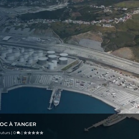
ROC À TANGER
uturs
|
0
|