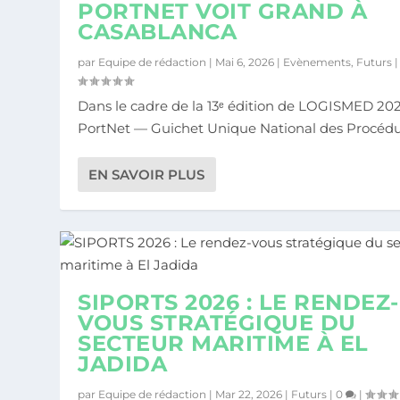
PORTNET VOIT GRAND À
CASABLANCA
AMS 3 : L’AMBITION MARITIME AFRICAINE
10ᵉ RENCONTRES DU DIGITAL : PORTNET V
PORTNET : LA 5ÈME ÉTAPE DE LA CARAV
SIPORTS 2026 : LE RENDEZ-VOUS STRATÉ
SMART PORT CHALLENGE 2026 : DÉFIS D
Posté par
Posté par
Posté par
Posté par
Posté par
Equipe de rédaction
Equipe de rédaction
Equipe de rédaction
Equipe de rédaction
Equipe de rédaction
|
|
|
|
|
Mai 11, 2026
Mai 6, 2026
Avr 13, 2026
Mar 22, 2026
Mar 10, 2026
|
|
|
|
|
Evènements
Evènements
Futurs
Futurs
Futurs
|
|
|
0
0
0
,
,
|
|
F
|
F
par
Equipe de rédaction
|
Mai 6, 2026
|
Evènements
,
Futurs
Dans le cadre de la 13ᵉ édition de LOGISMED 202
PortNet — Guichet Unique National des Procédur
EN SAVOIR PLUS
SIPORTS 2026 : LE RENDEZ-
VOUS STRATÉGIQUE DU
SECTEUR MARITIME À EL
JADIDA
par
Equipe de rédaction
|
Mar 22, 2026
|
Futurs
|
0
|