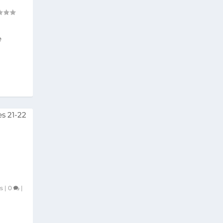
e
s
|
0
|