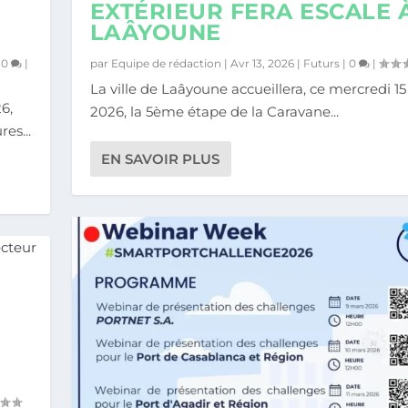
EXTÉRIEUR FERA ESCALE 
LAÂYOUNE
 EN DÉB...
OIT GRAND À C...
ANE DU COMMERCE...
GIQUE DU SECTE...
ES PORTS MAROCA...
uturs
uturs
|
|
0
0
|
|
|
0
|
par
Equipe de rédaction
|
Avr 13, 2026
|
Futurs
|
0
|
La ville de Laâyoune accueillera, ce mercredi 15 
6,
2026, la 5ème étape de la Caravane...
es...
EN SAVOIR PLUS