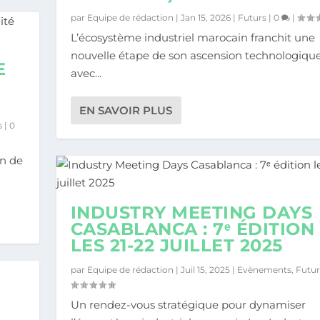
par
Equipe de rédaction
|
Jan 15, 2026
|
Futurs
|
0
|
L’écosystème industriel marocain franchit une
nouvelle étape de son ascension technologiqu
E
avec...
EN SAVOIR PLUS
s
|
0
on de
INDUSTRY MEETING DAYS
CASABLANCA : 7ᵉ ÉDITION
LES 21-22 JUILLET 2025
par
Equipe de rédaction
|
Juil 15, 2025
|
Evènements
,
Futur
Un rendez-vous stratégique pour dynamiser