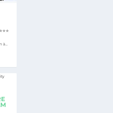
 à...
RE
AM