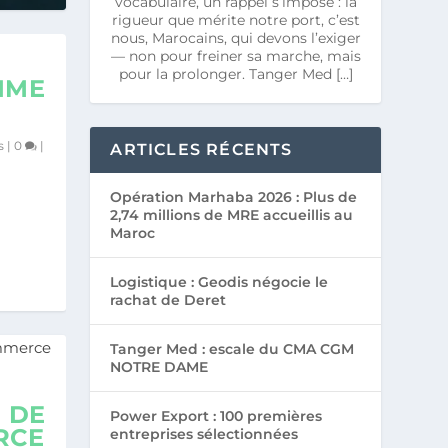
vocabulaire, un rappel s’impose : la
rigueur que mérite notre port, c’est
nous, Marocains, qui devons l’exiger
— non pour freiner sa marche, mais
pour la prolonger. Tanger Med […]
TIME
s
|
0
|
ARTICLES RÉCENTS
Opération Marhaba 2026 : Plus de
2,74 millions de MRE accueillis au
Maroc
Logistique : Geodis négocie le
rachat de Deret
Tanger Med : escale du CMA CGM
NOTRE DAME
E DE
Power Export : 100 premières
RCE
entreprises sélectionnées