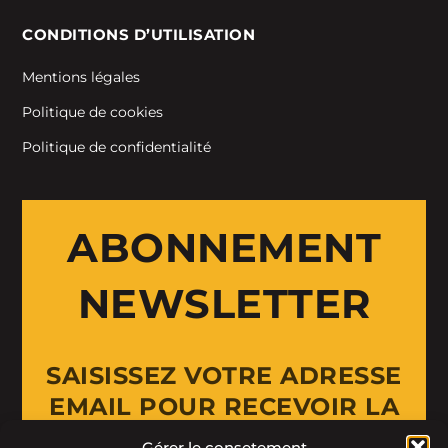
CONDITIONS D’UTILISATION
Mentions légales
Politique de cookies
Politique de confidentialité
ABONNEMENT
NEWSLETTER
SAISISSEZ VOTRE ADRESSE
EMAIL POUR RECEVOIR LA
NEWSLETTER
Gérer le consetement