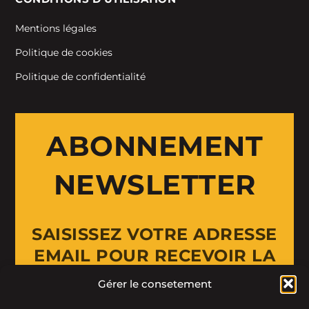
Mentions légales
Politique de cookies
Politique de confidentialité
ABONNEMENT
NEWSLETTER
SAISISSEZ VOTRE ADRESSE
EMAIL POUR RECEVOIR LA
NEWSLETTER
Gérer le consetement