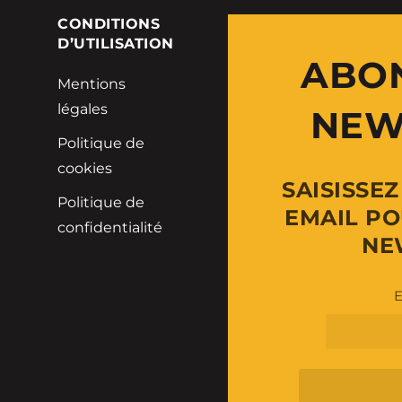
E
CONDITIONS
D’UTILISATION
ABO
Mentions
légales
NEW
Politique de
cookies
SAISISSE
Politique de
EMAIL PO
confidentialité
NE
E