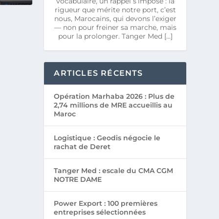
vocabulaire, un rappel s’impose : la
rigueur que mérite notre port, c’est
nous, Marocains, qui devons l’exiger
— non pour freiner sa marche, mais
pour la prolonger. Tanger Med […]
ARTICLES RÉCENTS
Opération Marhaba 2026 : Plus de
2,74 millions de MRE accueillis au
Maroc
Logistique : Geodis négocie le
rachat de Deret
Tanger Med : escale du CMA CGM
NOTRE DAME
Power Export : 100 premières
entreprises sélectionnées