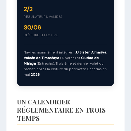
2/2
RÉGULATEURS VALIDÉS
30/06
CLÔTURE EFFECTIVE
Navires nommément intégrés :
JJ Sister
,
Almariya
,
Volcán de Timanfaya
(Alborán) et
Ciudad de
Málaga
(Estrecho). Troisième et dernier volet du
rachat, après la clôture du périmètre Canarias en
mai
2026
.
UN CALENDRIER
RÉGLEMENTAIRE EN TROIS
TEMPS