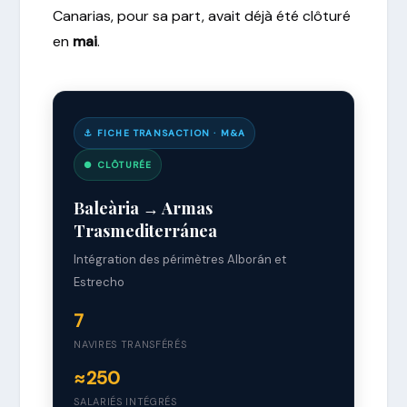
Canarias, pour sa part, avait déjà été clôturé
en
mai
.
⚓ FICHE TRANSACTION · M&A
● CLÔTURÉE
Baleària → Armas
Trasmediterránea
Intégration des périmètres Alborán et
Estrecho
7
NAVIRES TRANSFÉRÉS
≈250
SALARIÉS INTÉGRÉS