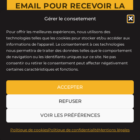
EMAIL POUR RECEVOIR LA
NEWSLETTER
Gérer le consetement
Pour offrir les meilleures expériences, nous utilisons des
Email Address
technologies telles que les cookies pour stocker et/ou accéder aux
informations de l'appareil. Le consentement à ces technologies
nous permettra de traiter des données telles que le comportement
de navigation ou les identifiants uniques sur ce site. Ne pas
consentir ou retirer le consentement peut affecter négativement
certaines caractéristiques et fonctions.
ACCEPTER
REFUSER
LTF © 2026 · Tous droits réservés.
VOIR LES PRÉFÉRENCES
Politique de cookies
Politique de confidentialité
Mentions légales