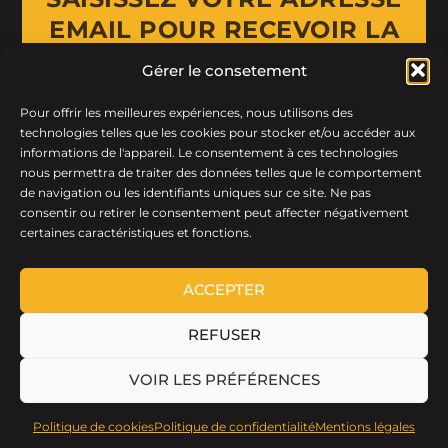
EMAIL POUR RECEVOIR LA
NEWSLETTER
Gérer le consetement
Pour offrir les meilleures expériences, nous utilisons des
Email Address
technologies telles que les cookies pour stocker et/ou accéder aux
informations de l'appareil. Le consentement à ces technologies
nous permettra de traiter des données telles que le comportement
de navigation ou les identifiants uniques sur ce site. Ne pas
consentir ou retirer le consentement peut affecter négativement
certaines caractéristiques et fonctions.
ACCEPTER
REFUSER
LTF © 2026 · Tous droits réservés.
VOIR LES PRÉFÉRENCES
Politique de cookies
Politique de confidentialité
Mentions légales