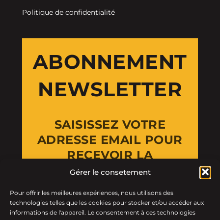
Politique de confidentialité
ABONNEMENT
NEWSLETTER
SAISISSEZ VOTRE
ADRESSE EMAIL POUR
RECEVOIR LA
NEWSLETTER
Gérer le consetement
Pour offrir les meilleures expériences, nous utilisons des
Email Address
technologies telles que les cookies pour stocker et/ou accéder aux
informations de l'appareil. Le consentement à ces technologies