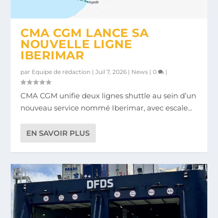
DFDS : -20 % SUR LA LIGNE ALGÉSIRAS–
ALGECIRAS DÉPLOIE LE H2 TRACTOR : 95
TANGER MED
TONNES DE PUI...
CMA CGM LANCE SA
NOUVELLE LIGNE
IBERIMAR
par
Equipe de rédaction
|
Juil 7, 2026
|
News
|
0
|
CMA CGM unifie deux lignes shuttle au sein d’un
nouveau service nommé Iberimar, avec escale...
EN SAVOIR PLUS