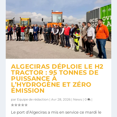
ALGECIRAS DÉPLOIE LE H2
TRACTOR : 95 TONNES DE
PUISSANCE À
L’HYDROGÈNE ET ZÉRO
ÉMISSION
par
Equipe de rédaction
|
Avr 28, 2026
|
News
|
0
|
Le port d’Algeciras a mis en service ce mardi le