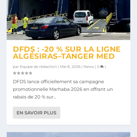
DFDS : -20 % SUR LA LIGNE
ALGÉSIRAS–TANGER MED
par
Equipe de rédaction
|
Mai 8, 2026
|
News
|
0
|
DFDS lance officiellement sa campagne
promotionnelle Marhaba 2026 en offrant un
rabais de 20 % sur...
EN SAVOIR PLUS