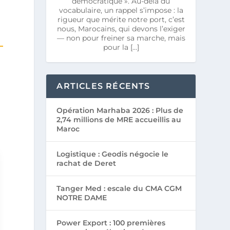
démocratique ». Au-delà du
vocabulaire, un rappel s’impose : la
rigueur que mérite notre port, c’est
nous, Marocains, qui devons l’exiger
— non pour freiner sa marche, mais
pour la […]
ARTICLES RÉCENTS
Opération Marhaba 2026 : Plus de
2,74 millions de MRE accueillis au
Maroc
Logistique : Geodis négocie le
rachat de Deret
Tanger Med : escale du CMA CGM
NOTRE DAME
Power Export : 100 premières