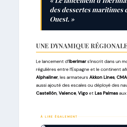
« Le lancement d’Iberimar
des dessertes maritimes e
Ouest. »
UNE DYNAMIQUE RÉGIONALE
Le lancement d’
Iberimar
s’inscrit dans un m
régulières entre l’Espagne et le continent af
Alphaliner
, les armateurs
Akkon Lines
,
CMA
aussi ajouté des escales ou déployé des nav
Castellón
,
Valence
,
Vigo
et
Las Palmas
aux 
À LIRE ÉGALEMENT