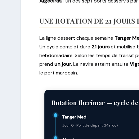
Algeciras
, l’un des sept ports desservis par 
UNE ROTATION DE 21 JOURS
La ligne dessert chaque semaine
Tanger M
Un cycle complet dure
21 jours
et mobilise
t
hebdomadaire. Selon les temps de transit pub
prend
un jour
. Le navire atteint ensuite
Vig
le port marocain.
Rotation Iberimar — cycle d
Tanger Med
Jour 0 · Port de départ (Maroc)