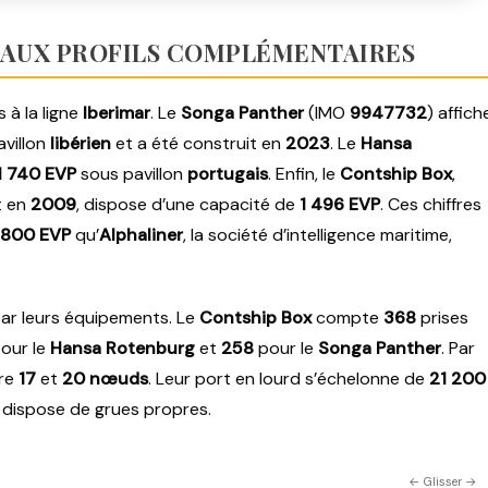
 AUX PROFILS COMPLÉMENTAIRES
 à la ligne
Iberimar
. Le
Songa Panther
(IMO
9947732
) affich
pavillon
libérien
et a été construit en
2023
. Le
Hansa
1 740 EVP
sous pavillon
portugais
. Enfin, le
Contship Box
,
t en
2009
, dispose d’une capacité de
1 496 EVP
. Ces chiffres
1 800 EVP
qu’
Alphaliner
, la société d’intelligence maritime,
par leurs équipements. Le
Contship Box
compte
368
prises
our le
Hansa Rotenburg
et
258
pour le
Songa Panther
. Par
tre
17
et
20 nœuds
. Leur port en lourd s’échelonne de
21 200
dispose de grues propres.
← Glisser →