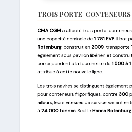
TROIS PORTE-CONTENEURS
CMA CGM
a affecté trois porte-conteneurs
une capacité nominale de
1 781 EVP
. Il bat 
Rotenburg
, construit en
2009
, transporte
également sous pavillon libérien et construi
correspondent à la fourchette de
1 500 à 
attribue à cette nouvelle ligne.
Les trois navires se distinguent également 
pour conteneurs frigorifiques, contre
300
p
ailleurs, leurs vitesses de service varient en
à
24 000 tonnes
. Seul le
Hansa Rotenburg