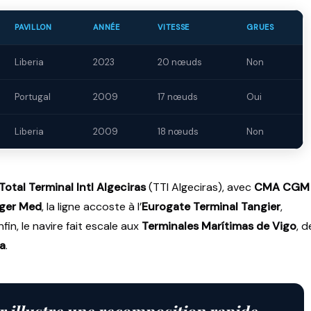
PAVILLON
ANNÉE
VITESSE
GRUES
Liberia
2023
20 nœuds
Non
Portugal
2009
17 nœuds
Oui
Liberia
2009
18 nœuds
Non
Total Terminal Intl Algeciras
(TTI Algeciras), avec
CMA CGM
ger Med
, la ligne accoste à l’
Eurogate Terminal Tangier
,
fin, le navire fait escale aux
Terminales Marítimas de Vigo
, d
a
.