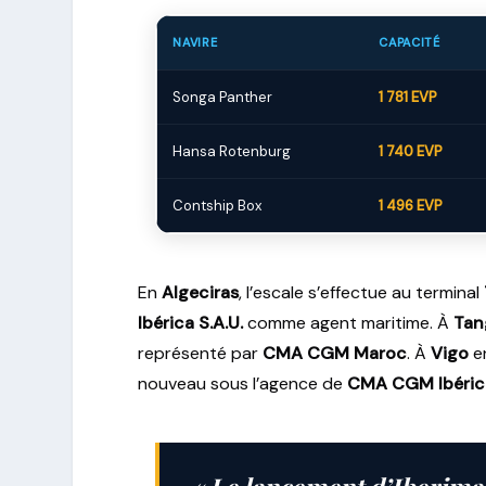
NAVIRE
CAPACITÉ
Songa Panther
1 781 EVP
Hansa Rotenburg
1 740 EVP
Contship Box
1 496 EVP
En
Algeciras
, l’escale s’effectue au terminal
Ibérica S.A.U.
comme agent maritime. À
Tan
représenté par
CMA CGM Maroc
. À
Vigo
en
nouveau sous l’agence de
CMA CGM Ibéric