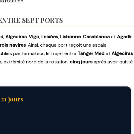
la rotation.
 ENTRE SEPT PORTS
ed
,
Algeciras
,
Vigo
,
Leixões
,
Lisbonne
,
Casablanca
et
Agadir
.
rois navires
. Ainsi, chaque port reçoit une escale
liés par l’armateur, le trajet entre
Tanger Med
et
Algeciras
o
, extrémité nord de la rotation,
cinq jours
après avoir quitté
e
21 jours