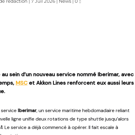
de rédaction
|
7 Juil 2026
|
News
|
0
le au sein d’un nouveau service nommé Iberimar, avec
temps,
MSC
et Akkon Lines renforcent eux aussi leurs
ue.
 service
Iberimar
, un service maritime hebdomadaire reliant
velle ligne unifie deux rotations de type shuttle jusqu’alors
1
. Le service a déjà commencé à opérer. Il fait escale à