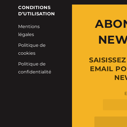
E
CONDITIONS
D’UTILISATION
ABO
Mentions
légales
NEW
Politique de
cookies
SAISISSE
Politique de
EMAIL PO
confidentialité
NE
E