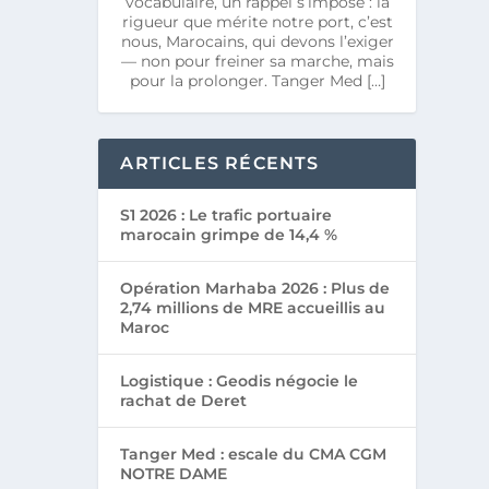
vocabulaire, un rappel s’impose : la
rigueur que mérite notre port, c’est
nous, Marocains, qui devons l’exiger
— non pour freiner sa marche, mais
pour la prolonger. Tanger Med […]
ARTICLES RÉCENTS
S1 2026 : Le trafic portuaire
marocain grimpe de 14,4 %
Opération Marhaba 2026 : Plus de
2,74 millions de MRE accueillis au
Maroc
Logistique : Geodis négocie le
rachat de Deret
Tanger Med : escale du CMA CGM
NOTRE DAME