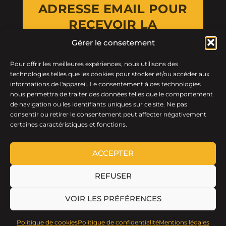
ADRESSE EMAIL POUR
RECEVOIR LA
NEWSLETTER
Gérer le consetement
Pour offrir les meilleures expériences, nous utilisons des
Email Address
technologies telles que les cookies pour stocker et/ou accéder aux
informations de l'appareil. Le consentement à ces technologies
nous permettra de traiter des données telles que le comportement
de navigation ou les identifiants uniques sur ce site. Ne pas
consentir ou retirer le consentement peut affecter négativement
certaines caractéristiques et fonctions.
ACCEPTER
REFUSER
LTF © 2026 · Tous droits réservés.
VOIR LES PRÉFÉRENCES
Politique de cookies
Politique de confidentialité
Mentions légales