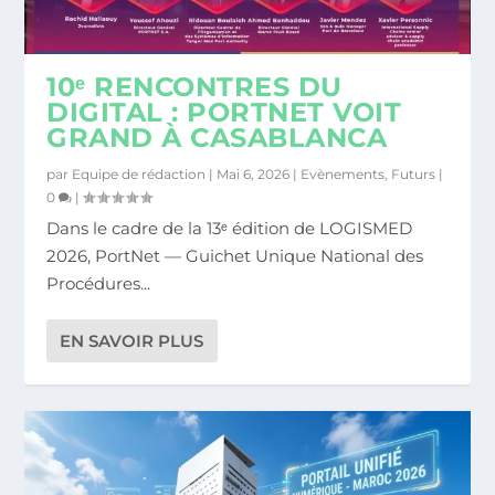
COMMERCE EXTÉRIEUR : LE MAROC
PORTNET : LA 5ÈME ÉTAPE DE LA
LANCE SON PORTAIL UN...
CARAVANE DU COMMERCE...
10ᵉ RENCONTRES DU
DIGITAL : PORTNET VOIT
GRAND À CASABLANCA
par
Equipe de rédaction
|
Mai 6, 2026
|
Evènements
,
Futurs
|
0
|
Dans le cadre de la 13ᵉ édition de LOGISMED
2026, PortNet — Guichet Unique National des
Procédures...
EN SAVOIR PLUS