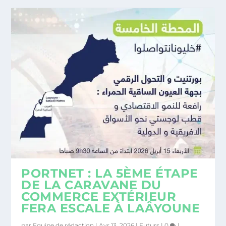
PORTNET : LA 5ÈME ÉTAPE
DE LA CARAVANE DU
COMMERCE EXTÉRIEUR
FERA ESCALE À LAÂYOUNE
par
Equipe de rédaction
|
Avr 13, 2026
|
Futurs
|
0
|