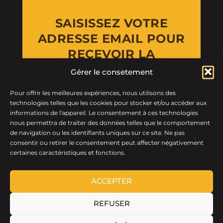
SAISISSEZ VOTRE
ADRESSE EMAIL POUR
RECEVOIR LA
NEWSLETTER
Gérer le consetement
Pour offrir les meilleures expériences, nous utilisons des
Email Address
technologies telles que les cookies pour stocker et/ou accéder aux
informations de l'appareil. Le consentement à ces technologies
nous permettra de traiter des données telles que le comportement
de navigation ou les identifiants uniques sur ce site. Ne pas
consentir ou retirer le consentement peut affecter négativement
certaines caractéristiques et fonctions.
ACCEPTER
REFUSER
LTF © 2026 · Tous droits réservés.