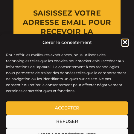
SAISISSEZ VOTRE
ADRESSE EMAIL POUR
RECEVOIR LA
NEWSLETTER
Gérer le consetement
Pour offrir les meilleures expériences, nous utilisons des
Email Address
technologies telles que les cookies pour stocker et/ou accéder aux
informations de l'appareil. Le consentement à ces technologies
nous permettra de traiter des données telles que le comportement
de navigation ou les identifiants uniques sur ce site. Ne pas
consentir ou retirer le consentement peut affecter négativement
certaines caractéristiques et fonctions.
ACCEPTER
REFUSER
LTF © 2026 · Tous droits réservés.