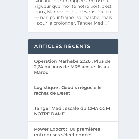
vocabulaire, un rappel s’impose : la
rigueur que mérite notre port, c’est
nous, Marocains, qui devons l’exiger
— non pour freiner sa marche, mais
pour la prolonger. Tanger Med […]
ARTICLES RÉCENTS
Opération Marhaba 2026 : Plus de
2,74 millions de MRE accueillis au
Maroc
Logistique : Geodis négocie le
rachat de Deret
Tanger Med : escale du CMA CGM
NOTRE DAME
Power Export : 100 premières
entreprises sélectionnées