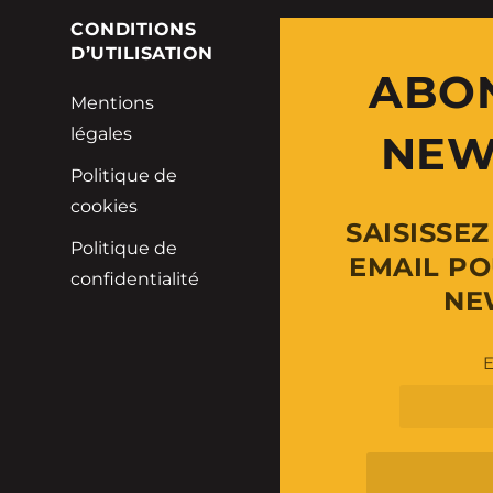
E
CONDITIONS
D’UTILISATION
ABO
Mentions
légales
NEW
Politique de
cookies
SAISISSE
Politique de
EMAIL PO
confidentialité
NE
E