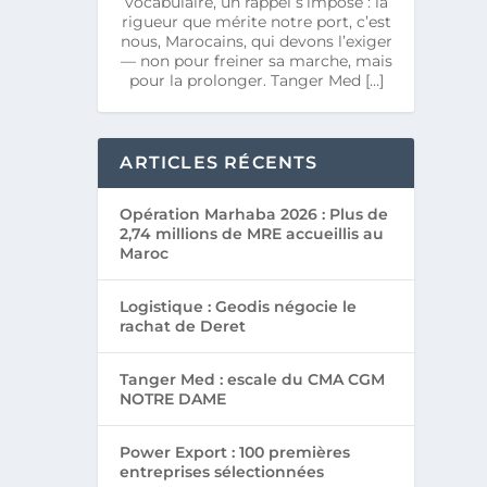
vocabulaire, un rappel s’impose : la
rigueur que mérite notre port, c’est
nous, Marocains, qui devons l’exiger
— non pour freiner sa marche, mais
pour la prolonger. Tanger Med […]
ARTICLES RÉCENTS
Opération Marhaba 2026 : Plus de
2,74 millions de MRE accueillis au
Maroc
Logistique : Geodis négocie le
rachat de Deret
Tanger Med : escale du CMA CGM
NOTRE DAME
Power Export : 100 premières
entreprises sélectionnées