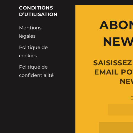
E
CONDITIONS
D’UTILISATION
ABO
Mentions
légales
NEW
Politique de
cookies
SAISISSE
Politique de
EMAIL PO
confidentialité
NE
E