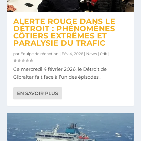
TEMPÊTE INGRID : SUSPENSION
PROLONGÉE DE LA LIAISO...
ALERTE ROUGE DANS LE
DÉTROIT : PHÉNOMÈNES
CÔTIERS EXTRÊMES ET
PARALYSIE DU TRAFIC
par
Equipe de rédaction
|
Fév 4, 2026
|
News
|
0
|
Ce mercredi 4 février 2026, le Détroit de
Gibraltar fait face à l’un des épisodes...
EN SAVOIR PLUS