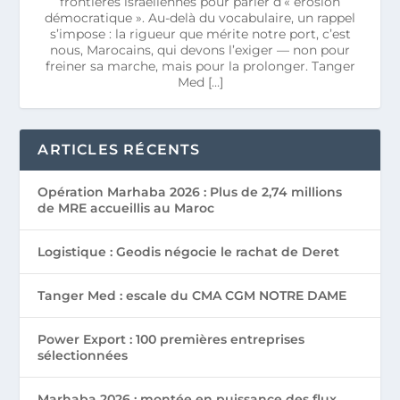
frontières israéliennes pour parler d’« érosion
démocratique ». Au-delà du vocabulaire, un rappel
s’impose : la rigueur que mérite notre port, c’est
nous, Marocains, qui devons l’exiger — non pour
freiner sa marche, mais pour la prolonger. Tanger
Med […]
ARTICLES RÉCENTS
Opération Marhaba 2026 : Plus de 2,74 millions
de MRE accueillis au Maroc
Logistique : Geodis négocie le rachat de Deret
Tanger Med : escale du CMA CGM NOTRE DAME
Power Export : 100 premières entreprises
sélectionnées
Marhaba 2026 : montée en puissance des flux