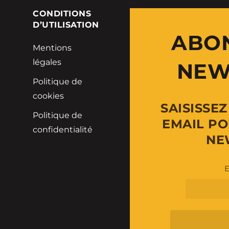
E
CONDITIONS
D’UTILISATION
ABO
Mentions
légales
NEW
Politique de
cookies
SAISISSE
Politique de
EMAIL PO
confidentialité
NE
E