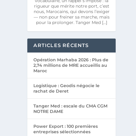
vocabulaire, un rappel s’impose : la
rigueur que mérite notre port, c’est
nous, Marocains, qui devons l’exiger
— non pour freiner sa marche, mais
pour la prolonger. Tanger Med […]
ARTICLES RÉCENTS
Opération Marhaba 2026 : Plus de
2,74 millions de MRE accueillis au
Maroc
Logistique : Geodis négocie le
rachat de Deret
Tanger Med : escale du CMA CGM
NOTRE DAME
Power Export : 100 premières
entreprises sélectionnées