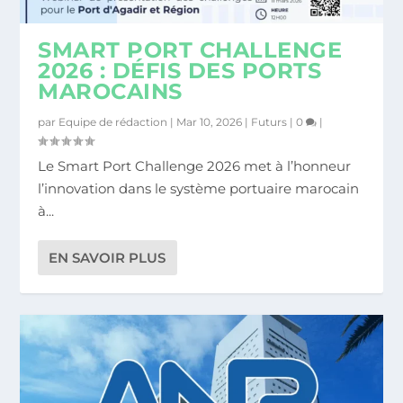
SMART PORT CHALLENGE
PORTS MAROCAINS : L’ANP ACTIVE LE
2026 : DÉFIS DES PORTS
MODE TURBO...
MAROCAINS
par
Equipe de rédaction
|
Mar 10, 2026
|
Futurs
|
0
|
Le Smart Port Challenge 2026 met à l’honneur
l’innovation dans le système portuaire marocain
à...
EN SAVOIR PLUS