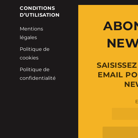
E
CONDITIONS
D’UTILISATION
ABO
Mentions
légales
NEW
Politique de
cookies
SAISISSE
Politique de
EMAIL PO
confidentialité
NE
E