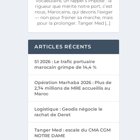
vocabulaire, un rappel s’impose : la
rigueur que mérite notre port, c’est
nous, Marocains, qui devons l’exiger
— non pour freiner sa marche, mais
pour la prolonger. Tanger Med […]
ARTICLES RÉCENTS
S1 2026 : Le trafic portuaire
marocain grimpe de 14,4 %
Opération Marhaba 2026 : Plus de
2,74 millions de MRE accueillis au
Maroc
Logistique : Geodis négocie le
rachat de Deret
Tanger Med : escale du CMA CGM
NOTRE DAME