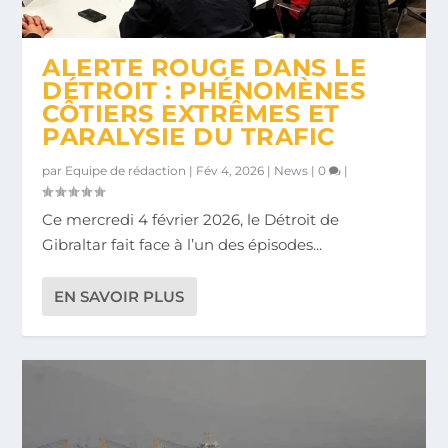
SUSPENSION DU TRAFIC MARITIME
ALGÉSIRAS – TA...
ALERTE ROUGE DANS LE
DÉTROIT : PHÉNOMÈNES
CÔTIERS EXTRÊMES ET
PARALYSIE DU TRAFIC
par
Equipe de rédaction
|
Fév 4, 2026
|
News
|
0
|
Ce mercredi 4 février 2026, le Détroit de
Gibraltar fait face à l’un des épisodes...
EN SAVOIR PLUS