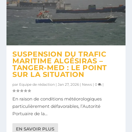
SUSPENSION DU TRAFIC
MARITIME ALGÉSIRAS –
TANGER-MED : LE POINT
SUR LA SITUATION
par
Equipe de rédaction
|
Jan 27, 2026
|
News
|
0
|
En raison de conditions météorologiques
particulièrement défavorables, l’Autorité
Portuaire de la...
EN SAVOIR PLUS