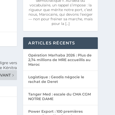
démocratique ». Au-delà du
vocabulaire, un rappel s’impose : la
rigueur que mérite notre port, c’est
nous, Marocains, qui devons l’exiger
— non pour freiner sa marche, mais
pour la […]
ARTICLES RÉCENTS
Opération Marhaba 2026 : Plus de
2,74 millions de MRE accueillis au
Migre vers
Maroc
de Kénitra
IVANT
Logistique : Geodis négocie le
rachat de Deret
Tanger Med : escale du CMA CGM
NOTRE DAME
Power Export : 100 premières