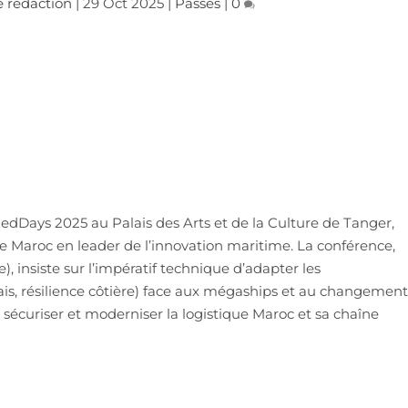
 rédaction
|
29 Oct 2025
|
Passés
|
0
MedDays 2025 au Palais des Arts et de la Culture de Tanger,
le Maroc en leader de l’innovation maritime. La conférence,
), insiste sur l’impératif technique d’adapter les
is, résilience côtière) face aux mégaships et au changemen
sécuriser et moderniser la logistique Maroc et sa chaîne