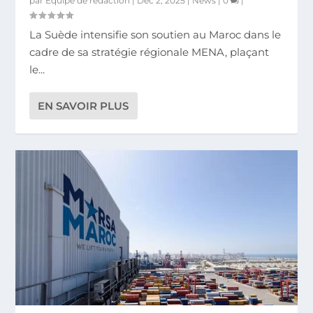
par
Equipe de rédaction
|
Déc 2, 2025
|
News
|
0
|
La Suède intensifie son soutien au Maroc dans le
cadre de sa stratégie régionale MENA, plaçant
le...
EN SAVOIR PLUS