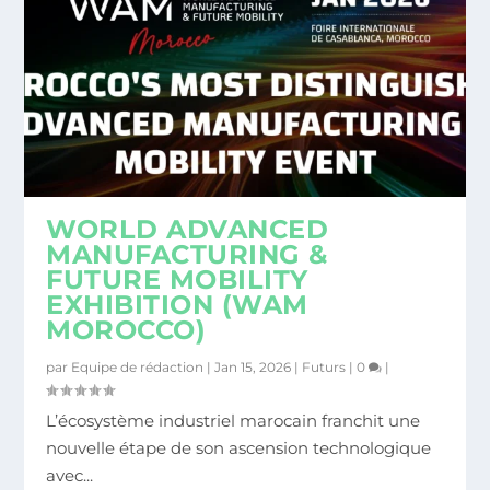
WORLD ADVANCED
MANUFACTURING &
FUTURE MOBILITY
EXHIBITION (WAM
MOROCCO)
par
Equipe de rédaction
|
Jan 15, 2026
|
Futurs
|
0
|
L’écosystème industriel marocain franchit une
nouvelle étape de son ascension technologique
avec...