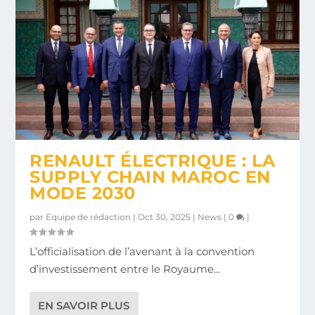
RENAULT ÉLECTRIQUE : LA
SUPPLY CHAIN MAROC EN
MODE 2030
par
Equipe de rédaction
|
Oct 30, 2025
|
News
|
0
|
L’officialisation de l’avenant à la convention
d’investissement entre le Royaume...
EN SAVOIR PLUS