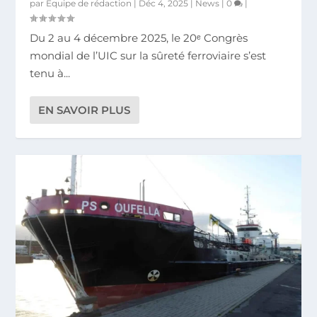
par
Equipe de rédaction
|
Déc 4, 2025
|
News
|
0
|
Du 2 au 4 décembre 2025, le 20ᵉ Congrès
mondial de l’UIC sur la sûreté ferroviaire s’est
tenu à...
EN SAVOIR PLUS