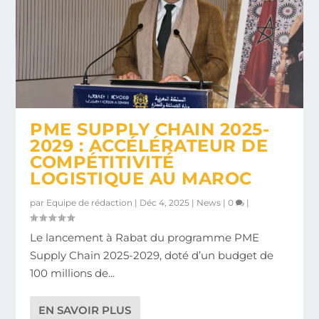
PME SUPPLY CHAIN 2025-
2029 : ACCÉLÉRATEUR DE
COMPÉTITIVITÉ
LOGISTIQUE AU MAROC
par
Equipe de rédaction
|
Déc 4, 2025
|
News
|
0
|
Le lancement à Rabat du programme PME
Supply Chain 2025-2029, doté d’un budget de
100 millions de...
EN SAVOIR PLUS