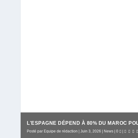
L’ESPAGNE DÉPEND À 80% DU MAROC POUR
Posté par
Equipe de rédaction
|
Juin 3, 2026
|
News
|
0
|