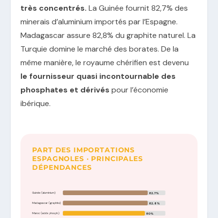
très concentrés.
La Guinée fournit 82,7% des
minerais d’aluminium importés par l’Espagne.
Madagascar assure 82,8% du graphite naturel. La
Turquie domine le marché des borates. De la
même manière, le royaume chérifien est devenu
le fournisseur quasi incontournable des
phosphates et dérivés
pour l’économie
ibérique.
PART DES IMPORTATIONS
ESPAGNOLES · PRINCIPALES
DÉPENDANCES
Guinée (aluminium)
82,7%
Madagascar (graphite)
82,8%
Maroc (acide phosph.)
80%