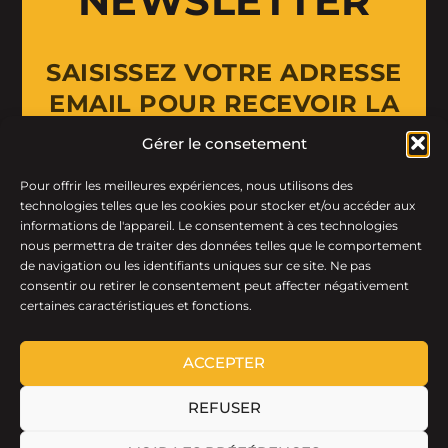
NEWSLETTER
SAISISSEZ VOTRE ADRESSE
EMAIL POUR RECEVOIR LA
NEWSLETTER
Gérer le consetement
Pour offrir les meilleures expériences, nous utilisons des
Email Address
technologies telles que les cookies pour stocker et/ou accéder aux
informations de l'appareil. Le consentement à ces technologies
nous permettra de traiter des données telles que le comportement
de navigation ou les identifiants uniques sur ce site. Ne pas
consentir ou retirer le consentement peut affecter négativement
certaines caractéristiques et fonctions.
ACCEPTER
REFUSER
LTF © 2026 · Tous droits réservés.