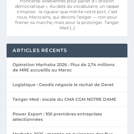
frontières israéliennes pour parler d’« érosion
démocratique ». Au-delà du vocabulaire, un rappel
s’impose : la rigueur que mérite notre port, c’est
nous, Marocains, qui devons l’exiger — non pour
freiner sa marche, mais pour la prolonger. Tanger
Med […]
ARTICLES RÉCENTS
Opération Marhaba 2026 : Plus de 2,74 millions
de MRE accueillis au Maroc
Logistique : Geodis négocie le rachat de Deret
Tanger Med : escale du CMA CGM NOTRE DAME
Power Export : 100 premières entreprises
sélectionnées
Marhaba 2026 : montée en puissance des flux