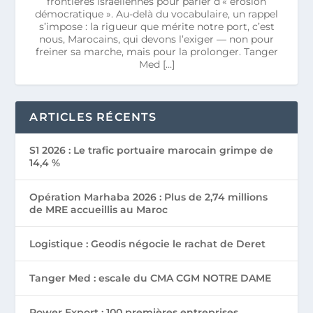
frontières israéliennes pour parler d’« érosion
démocratique ». Au-delà du vocabulaire, un rappel
s’impose : la rigueur que mérite notre port, c’est
nous, Marocains, qui devons l’exiger — non pour
freiner sa marche, mais pour la prolonger. Tanger
Med […]
ARTICLES RÉCENTS
S1 2026 : Le trafic portuaire marocain grimpe de
14,4 %
Opération Marhaba 2026 : Plus de 2,74 millions
de MRE accueillis au Maroc
Logistique : Geodis négocie le rachat de Deret
Tanger Med : escale du CMA CGM NOTRE DAME
Power Export : 100 premières entreprises