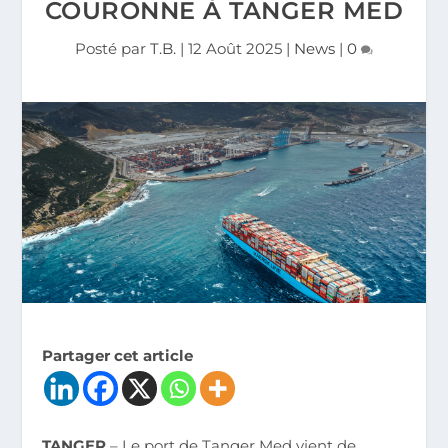
COURONNE À TANGER MED
Posté par
T.B.
|
12 Août 2025
|
News
|
0
Partager cet article
TANGER
– Le port de Tanger Med vient de