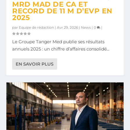
MRD MAD DE CA ET
RECORD DE 11 M D’EVP EN
2025
par
Equipe de rédaction
|
Avr 29, 2026
|
News
|
0
|
Le Groupe Tanger Med publie ses résultats
annuels 2025 : un chiffre d’affaires consolidé...
EN SAVOIR PLUS