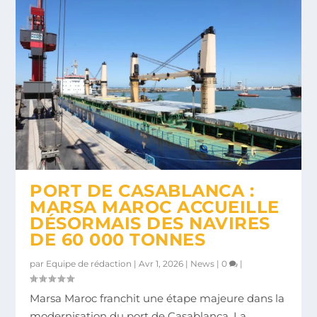
PORT DE CASABLANCA :
MARSA MAROC ACCUEILLE
DÉSORMAIS DES NAVIRES
DE 60 000 TONNES
par
Equipe de rédaction
|
Avr 1, 2026
|
News
|
0
|
Marsa Maroc franchit une étape majeure dans la
modernisation du port de Casablanca. La