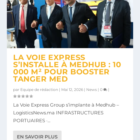
LA VOIE EXPRESS
S’INSTALLE À MEDHUB : 10
000 M² POUR BOOSTER
TANGER MED
par
Equipe de rédaction
|
Mai 12, 2026
|
News
|
0
|
La Voie Express Group s’implante à Medhub –
LogisticsNews.ma INFRASTRUCTURES
PORTUAIRES ·...
EN SAVOIR PLUS