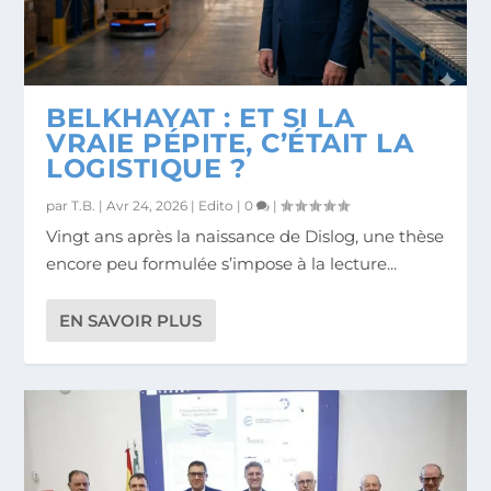
BELKHAYAT : ET SI LA
VRAIE PÉPITE, C’ÉTAIT LA
LOGISTIQUE ?
par
T.B.
|
Avr 24, 2026
|
Edito
|
0
|
Vingt ans après la naissance de Dislog, une thèse
encore peu formulée s’impose à la lecture...
EN SAVOIR PLUS