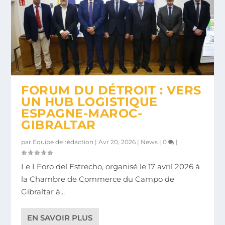
FORUM DU DÉTROIT : VERS
UN HUB LOGISTIQUE
ESPAGNE-MAROC-
GIBRALTAR
par
Equipe de rédaction
|
Avr 20, 2026
|
News
|
0
|
Le I Foro del Estrecho, organisé le 17 avril 2026 à
la Chambre de Commerce du Campo de
Gibraltar à...
EN SAVOIR PLUS