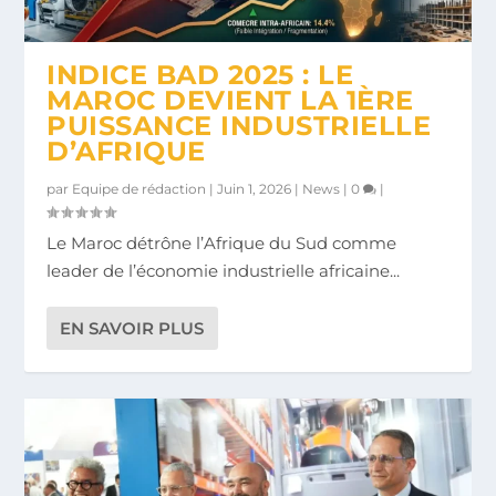
LA VOIE EXPRESS S’INSTALLE À MEDHUB
ONUDI 2025 : LA RÉVOLUTION VERTE ET
GROUPE TANGER MED : 13 MRD MAD DE
BELKHAYAT : ET SI LA VRAIE PÉPITE,
FORUM DU DÉTROIT : VERS UN HUB
: 10 000...
DIGITALE DE LA...
CA ET RECORD DE ...
C’ÉTAIT L...
LOGISTIQUE ESPAGNE-...
INDICE BAD 2025 : LE
MAROC DEVIENT LA 1ÈRE
PUISSANCE INDUSTRIELLE
D’AFRIQUE
par
Equipe de rédaction
|
Juin 1, 2026
|
News
|
0
|
Le Maroc détrône l’Afrique du Sud comme
leader de l’économie industrielle africaine...
EN SAVOIR PLUS