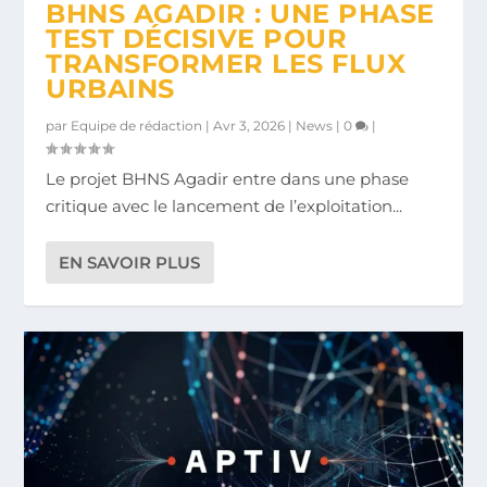
BHNS AGADIR : UNE PHASE
TEST DÉCISIVE POUR
TRANSFORMER LES FLUX
URBAINS
par
Equipe de rédaction
|
Avr 3, 2026
|
News
|
0
|
Le projet BHNS Agadir entre dans une phase
critique avec le lancement de l’exploitation...
EN SAVOIR PLUS