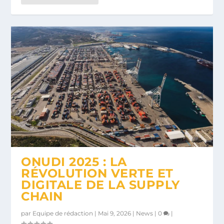
ONUDI 2025 : LA
RÉVOLUTION VERTE ET
DIGITALE DE LA SUPPLY
CHAIN
par
Equipe de rédaction
|
Mai 9, 2026
|
News
|
0
|