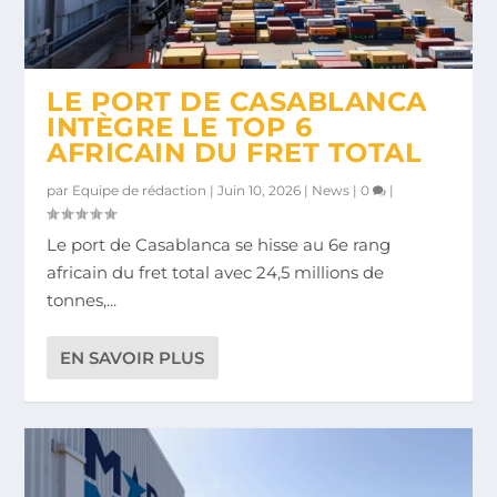
MARSA MAROC : CHIFFRE D’AFFAIRES EN
HAUSSE D...
LE PORT DE CASABLANCA
INTÈGRE LE TOP 6
AFRICAIN DU FRET TOTAL
par
Equipe de rédaction
|
Juin 10, 2026
|
News
|
0
|
Le port de Casablanca se hisse au 6e rang
africain du fret total avec 24,5 millions de
tonnes,...
EN SAVOIR PLUS