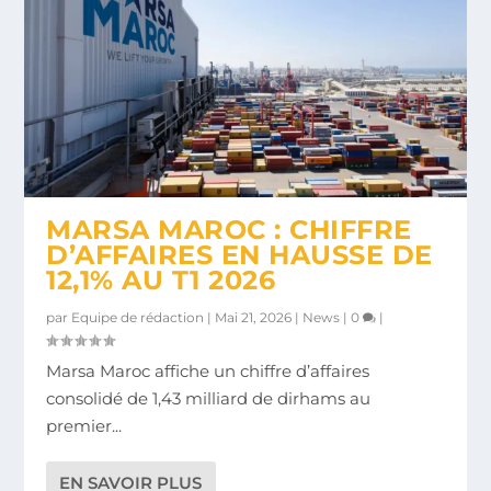
MARSA MAROC : CHIFFRE
D’AFFAIRES EN HAUSSE DE
12,1% AU T1 2026
par
Equipe de rédaction
|
Mai 21, 2026
|
News
|
0
|
Marsa Maroc affiche un chiffre d’affaires
consolidé de 1,43 milliard de dirhams au
premier...
EN SAVOIR PLUS